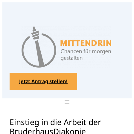
Zum
Inhalt
springen
Jetzt Antrag stellen!
Einstieg in die Arbeit der
BruderhausDiakonie